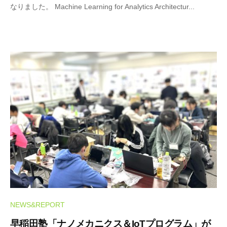
なりました。 Machine Learning for Analytics Architectur...
c
r
o
-
S
T
A
F
F
NEWS&REPORT
早稲田塾「ナノメカニクス＆IoTプログラム」が