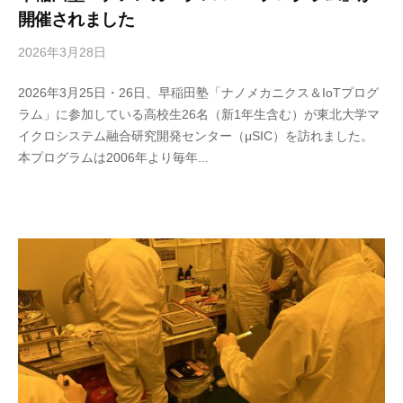
開催されました
2026年3月28日
b
y
2026年3月25日・26日、早稲田塾「ナノメカニクス＆IoTプログ
m
ラム」に参加している高校生26名（新1年生含む）が東北大学マ
i
イクロシステム融合研究開発センター（μSIC）を訪れました。
c
本プログラムは2006年より毎年...
r
o
-
S
T
A
F
F