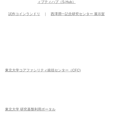
ィブティハブ（S-Hub）
試作コインランドリ
｜
西澤潤一記念研究センター 展示室
東北大学コアファシリティ統括センター（CFC)
東北大学 研究基盤利用ポータル