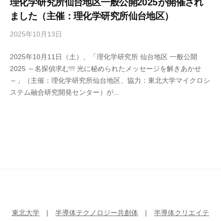
理化学研究所仙台地区一般公開2025が開催され
ました（主催：理化学研究所仙台地区）
2025年10月13日
b
y
2025年10月11日（土）、「理化学研究所 仙台地区 一般公開
m
2025 ～名探偵求む!!! 光に秘められたメッセージを解きあかせ
i
～」（主催：理化学研究所仙台地区、協力：東北大学マイクロシ
c
ステム融合研究開発センター）が...
r
o
-
S
T
A
F
F
東北大学
|
半導体テクノロジー共創体
|
半導体クリエイテ