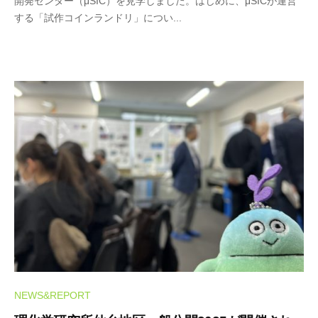
開発センター（μSIC）を見学しました。はじめに、μSICが運営
c
する「試作コインランドリ」につい...
r
o
-
S
T
A
F
F
NEWS&REPORT