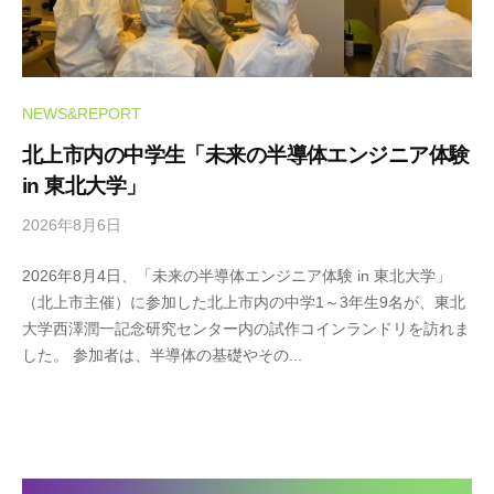
NEWS&REPORT
北上市内の中学生「未来の半導体エンジニア体験
in 東北大学」
2026年8月6日
b
y
2026年8月4日、「未来の半導体エンジニア体験 in 東北大学」
m
（北上市主催）に参加した北上市内の中学1～3年生9名が、東北
i
大学西澤潤一記念研究センター内の試作コインランドリを訪れま
c
した。 参加者は、半導体の基礎やその...
r
o
-
S
T
A