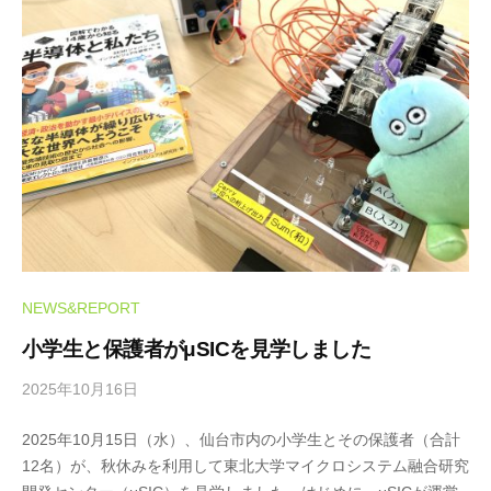
A
F
F
NEWS&REPORT
小学生と保護者がμSICを見学しました
2025年10月16日
b
y
2025年10月15日（水）、仙台市内の小学生とその保護者（合計
m
12名）が、秋休みを利用して東北大学マイクロシステム融合研究
i