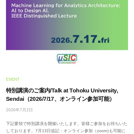
F
F
EVENT
特別講演のご案内/Talk at Tohoku University,
Sendai（2026/7/17、オンライン参加可能）
2026年7月2日
b
y
下記要領で特別講演を開催いたします。皆様ご参加をお待ちいた
m
しております。7月13日追記：オンライン参加（zoom)も可能に
i