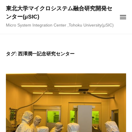
ー
コ
東北大学マイクロシステム融合研究開発セ
ン
ンター(μSIC)
メ
テ
ニ
Micro System Integration Center ,Tohoku University(μSIC)
ュ
ン
ー
ツ
へ
ス
タグ:
西澤潤一記念研究センター
キ
ッ
プ