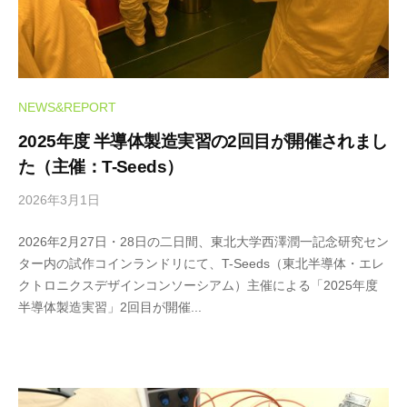
NEWS&REPORT
2025年度 半導体製造実習の2回目が開催されまし
た（主催：T-Seeds）
2026年3月1日
b
y
2026年2月27日・28日の二日間、東北大学西澤潤一記念研究セン
m
ター内の試作コインランドリにて、T-Seeds（東北半導体・エレ
i
クトロニクスデザインコンソーシアム）主催による「2025年度
c
半導体製造実習」2回目が開催...
r
o
-
S
T