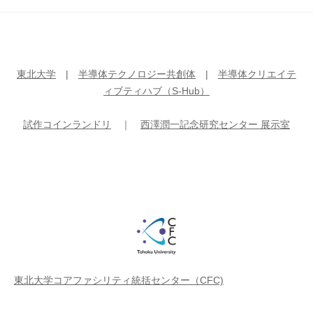
東北大学
|
半導体テクノロジー共創体
|
半導体クリエイテ
ィブティハブ（S-Hub）
試作コインランドリ
｜
西澤潤一記念研究センター 展示室
東北大学コアファシリティ統括センター（CFC)