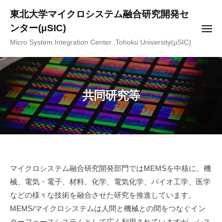
ー
コ
東北大学マイクロシステム融合研究開発セ
ン
ンター(μSIC)
メ
テ
ニ
Micro System Integration Center ,Tohoku University(μSIC)
ュ
ン
ー
ツ
へ
ス
共同研究等
キ
ッ
プ
共
マイクロシステム融合研究開発部門ではMEMSを中核に、機
械、電気・電子、材料、化学、電気化学、バイオ工学、医学
同
などの様々な技術を融合させた研究を推進しています。
研
MEMS/マイクロシステムは人間と機械との間をつなぐイン
ターフェースシステムとして広く利用されていますが、シス