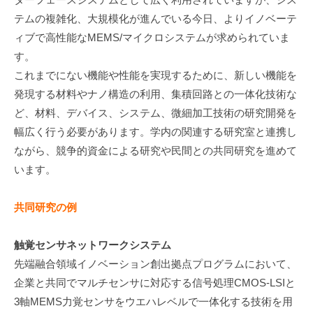
究
テムの複雑化、大規模化が進んでいる今日、よりイノベーテ
等
ィブで高性能なMEMS/マイクロシステムが求められていま
2025
す。
年
これまでにない機能や性能を実現するために、新しい機能を
9
発現する材料やナノ構造の利用、集積回路との一体化技術な
月
ど、材料、デバイス、システム、微細加工技術の研究開発を
25
幅広く行う必要があります。学内の関連する研究室と連携し
日
ながら、競争的資金による研究や民間との共同研究を進めて
by
います。
micro-
STAFF
共同研究の例
触覚センサネットワークシステム
先端融合領域イノベーション創出拠点プログラムにおいて、
企業と共同でマルチセンサに対応する信号処理CMOS-LSIと
3軸MEMS力覚センサをウエハレベルで一体化する技術を用