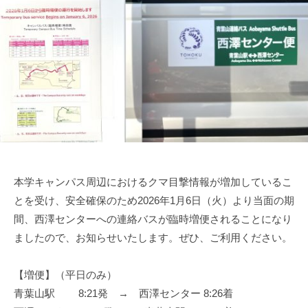
S
T
A
F
F
本学キャンパス周辺におけるクマ目撃情報が増加しているこ
とを受け、安全確保のため2026年1月6日（火）より当面の期
間、西澤センターへの連絡バスが臨時増便されることになり
ましたので、お知らせいたします。ぜひ、ご利用ください。
【増便】（平日のみ）
青葉山駅 8:21発 → 西澤センター 8:26着