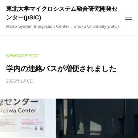
ー
コ
東北大学マイクロシステム融合研究開発セ
ン
ンター(μSIC)
メ
テ
ニ
Micro System Integration Center ,Tohoku University(μSIC)
ュ
ン
ー
ツ
へ
ス
NEWS&REPORT
キ
学内の連絡バスが増便されました
ッ
プ
2026年1月6日
b
y
m
i
c
r
o
-