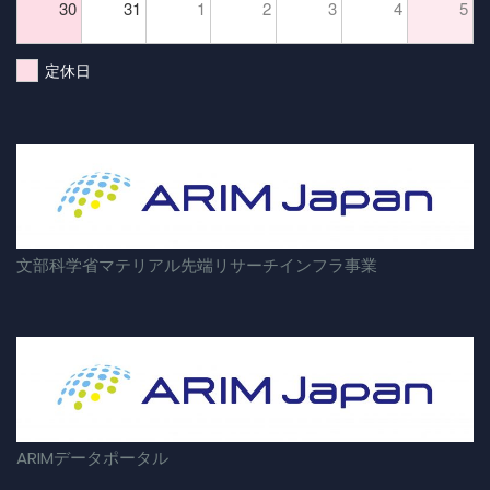
30
31
1
2
3
4
5
定休日
文部科学省マテリアル先端リサーチインフラ事業
ARIMデータポータル